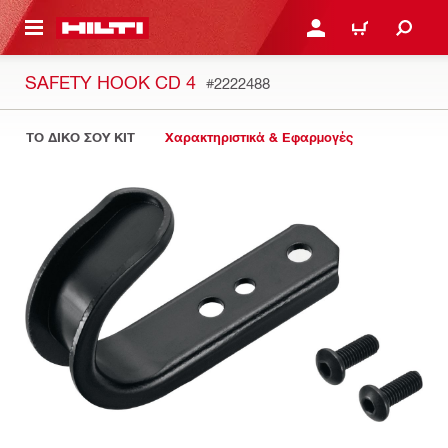
ΝΑ ΕΛΕΓΞΕΙΣ ΤΟ ΠΑΚΕΤΟ ΠΟΥ ΕΧΕΙΣ ΦΤΙΑΞΕΙ
ΚΆΝΕ ΣΎΝΔΕΣΗ Ή ΕΓΓΡ
ΚΑΛΆΘΙ
SAFETY HOOK CD 4
#2222488
ΤΟ ΔΙΚΟ ΣΟΥ KIT
Χαρακτηριστικά & Εφαρμογές