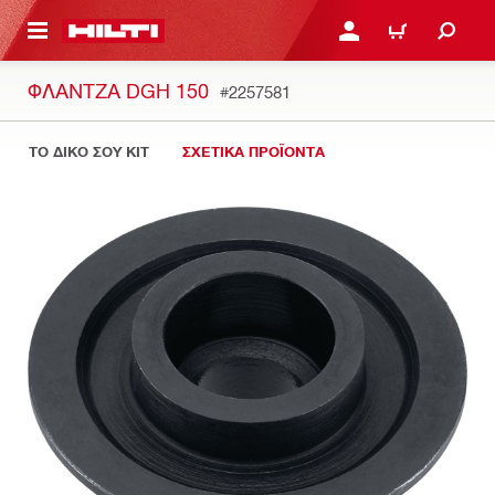
ΝΑ ΕΛΕΓΞΕΙΣ ΤΟ ΠΑΚΕΤΟ ΠΟΥ ΕΧΕΙΣ ΦΤΙΑΞΕΙ
ΚΆΝΕ ΣΎΝΔΕΣΗ Ή ΕΓΓΡ
ΚΑΛΆΘΙ
ΦΛΆΝΤΖΑ DGH 150
#2257581
ΤΟ ΔΙΚΟ ΣΟΥ KIT
ΣΧΕΤΙΚΑ ΠΡΟΪΟΝΤΑ