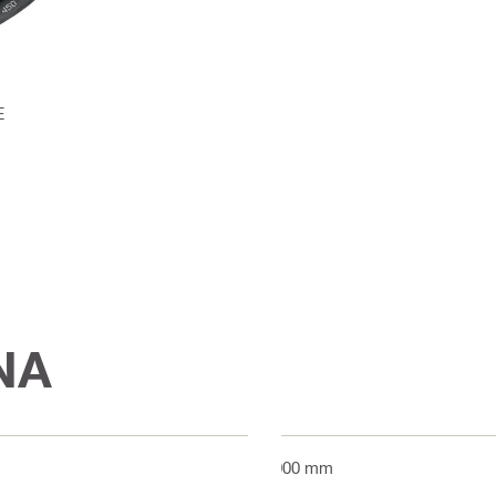
E
ΝΑ
4000 mm