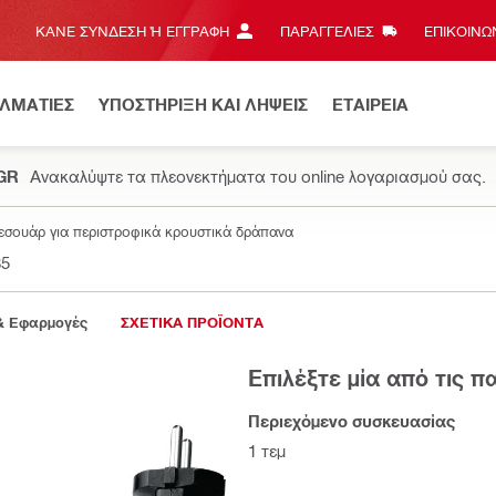
ΚΆΝΕ ΣΎΝΔΕΣΗ Ή ΕΓΓΡΑΦΉ
ΠΑΡΑΓΓΕΛΙΕΣ
ΕΠΙΚΟΙΝΩΝ
ΕΛΜΑΤΙΕΣ
ΥΠΟΣΤΗΡΙΞΗ ΚΑΙ ΛΗΨΕΙΣ
ΕΤΑΙΡΕΙΑ
.GR
Ανακαλύψτε τα πλεονεκτήματα του online λογαριασμού σας.
εσουάρ για περιστροφικά κρουστικά δράπανα
85
& Εφαρμογές
ΣΧΕΤΙΚΑ ΠΡΟΪΟΝΤΑ
Επιλέξτε μία από τις 
Περιεχόμενο συσκευασίας
1 τεμ