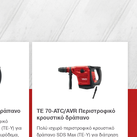
δράπανο
TE 70-ATC/AVR Περιστροφικό
κρουστικό δράπανο
φικό
(ΤΕ-Υ) για
Πολύ ισχυρό περιστροφικό κρουστικό
κυρόδεμα,
δράπανο SDS Max (TE-Y) για διάτρηση