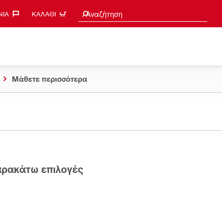
Search suggestions
Αναζήτηση
ΊΑ‎
ΚΑΛΆΘΙ
Μάθετε περισσότερα
παρακάτω επιλογές