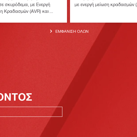
σε σκυρόδεμα, με Ενεργή
με ενεργή μείωση κραδασμών 
η Κραδασμών (AVR) και
γχο Ροπής (ATC)
ΕΜΦΆΝΙΣΗ ΌΛΩΝ
ΪΟΝΤΟΣ