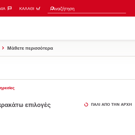
Search suggestions
Αναζήτηση
ΊΑ‎
ΚΑΛΆΘΙ
Μάθετε περισσότερα
ηρεσίες
παρακάτω επιλογές
ΠΆΛΙ ΑΠΌ ΤΗΝ ΑΡΧΉ