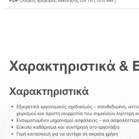
PDF
Οδηγός γρήγορης εκκίνησης DX 76
[ 10.6 MB ]
Χαρακτηριστικά & 
Χαρακτηριστικά
Εξαιρετικά εργονομικός σχεδιασμός – επενδεδυμένη, αντι
χειρισμού και άριστη ισορροπία που σημαίνουν λιγότερη 
Ενσωματωμένοι μηχανισμοί ασφάλειας – για ασφαλέστερη 
Εύκολο καθάρισμα και συντήρηση στο εργοτάξιο
Γερή κατασκευή για να αντέχει σε ακραία χρήση