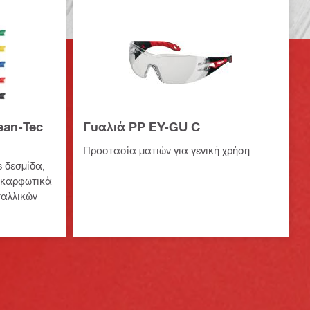
ean-Tec
Γυαλιά PP EY-GU C
Προστασία ματιών για γενική χρήση
 δεσμίδα,
ε καρφωτικά
ταλλικών