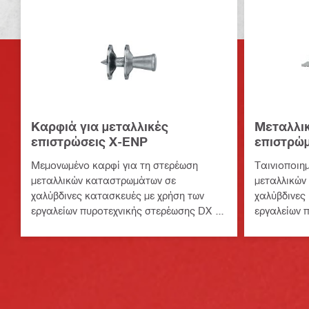
Καρφιά για μεταλλικές
Μεταλλι
επιστρώσεις X-ENP
επιστρώ
MX
Μεμονωμένο καρφί για τη στερέωση
Ταινιοποιη
μεταλλικών καταστρωμάτων σε
μεταλλικών
χαλύβδινες κατασκευές με χρήση των
χαλύβδινες
εργαλείων πυροτεχνικής στερέωσης DX 8
εργαλείων 
και DX 76 (PTR)
και DX 76 (