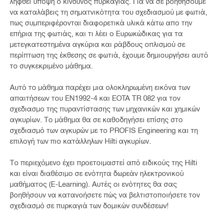
ληφθεί υπόψη ο κίνδυνος πυρκαγιάς. Για να σε βοηθήσουμε
να καταλάβεις τη σηματνικότητα του σχεδιασμού με φωτιά,
πως συμπεριφέρονται διαφορετικά υλικά κάτω απο την
επήρια της φωτιάς, και τι λέει ο Ευρωκώδικας για τα
μετεγκατεστημένα αγκύρια και ράβδους οπλισμού σε
περίπτωση της έκθεσης σε φωτιά, έχουμε δημιουργήσει αυτό
το συγκεκριμένο μάθημα.
Αυτό το μάθημα παρέχει μια ολοκληρωμένη εικόνα των
απαιτήσεων του EN1992-4 και EOTA TR 082 για τον
σχεδιασμο της πυραντίστασης των μηχανικών και χημικών
αγκυρίων. Το μάθημα θα σε καθοδηγήσει επίσης στο
σχεδιασμό των αγκυρών με το PROFIS Engineering και τη
επιλογή των πιο κατάλληλων Hilti αγκυρίων.
Το περιεχόμενο έχει προετοιμαστεί από ειδικούς της Hilti
και είναι διαθέσιμο σε ενότητα δωρεάν ηλεκτρονικού
μαθήματος (E-Learning). Αυτές οι ενότητες θα σας
βοηθήσουν να κατανοήσετε πώς να βελτιστοποιήσετε τον
σχεδιασμό σε πυρκαγιά των δομικών συνδέσεων!