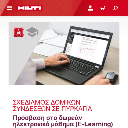
ΝΑ ΕΛΕΓΞΕΙΣ ΤΟ ΠΑΚΕΤΟ ΠΟΥ ΕΧΕΙΣ ΦΤΙΑΞΕΙ
ΚΆΝΕ ΣΎΝΔΕΣΗ Ή ΕΓΓΡ
ΚΑΛΆΘΙ
ΣΧΕΔΙΑΜΌΣ ΔΟΜΙΚΏΝ 
ΣΥΝΔΈΣΕΩΝ ΣΕ ΠΥΡΚΑΓΙΆ
Πρόσβαση στο δωρεάν 
ηλεκτρονικό μάθημα (E-Learning) 