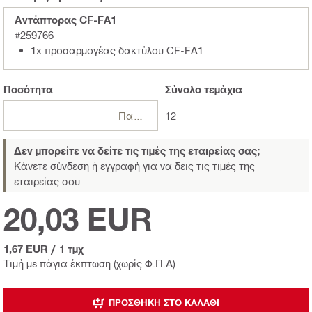
Αντάπτορας CF-FA1
#259766
1x προσαρμογέας δακτύλου CF-FA1
Ποσότητα
Σύνολο
τεμάχια
Πακέτο
12
Δεν μπορείτε να δείτε τις τιμές της εταιρείας σας;
Κάνετε σύνδεση ή εγγραφή
για να δεις τις τιμές της
εταιρείας σου
20,03 EUR
1,67 EUR
/
1 τμχ
Τιμή με πάγια έκπτωση (χωρίς Φ.Π.Α)
ΠΡΟΣΘΉΚΗ ΣΤΟ ΚΑΛΆΘΙ