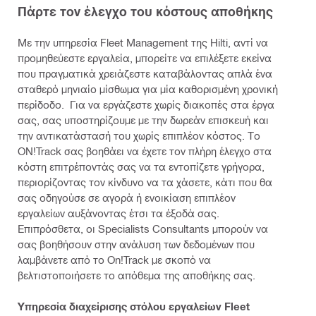
Πάρτε τον έλεγχο του κόστους αποθήκης
Με την υπηρεσία Fleet Management της Hilti, αντί να
προμηθεύεστε εργαλεία, μπορείτε να επιλέξετε εκείνα
που πραγματικά χρειάζεστε καταβάλοντας απλά ένα
σταθερό μηνιαίο μίσθωμα για μία καθορισμένη χρονική
περίδοδο. Για να εργάζεστε χωρίς διακοπές στα έργα
σας, σας υποστηρίζουμε με την δωρεάν επισκευή και
την αντικατάστασή του χωρίς επιπλέον κόστος. Το
ON!Track σας βοηθάει να έχετε τον πλήρη έλεγχο στα
κόστη επιτρέποντάς σας να τα εντοπίζετε γρήγορα,
περιορίζοντας τον κίνδυνο να τα χάσετε, κάτι που θα
σας οδηγούσε σε αγορά ή ενοικίαση επιπλέον
εργαλείων αυξάνοντας έτσι τα έξοδά σας.
Επιπρόσθετα, οι Specialists Consultants μπορούν να
σας βοηθήσουν στην ανάλυση των δεδομένων που
λαμβάνετε από το On!Track με σκοπό να
βελτιστοποιήσετε το απόθεμα της αποθήκης σας.
Υπηρεσία διαχείρισης στόλου εργαλείων Fleet