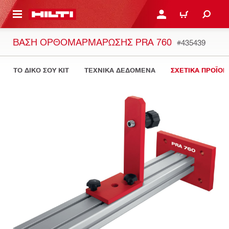
ΝΑ ΕΛΕΓΞΕΙΣ ΤΟ ΠΑΚΕΤΟ ΠΟΥ ΕΧΕΙΣ ΦΤΙΑΞΕΙ
ΚΆΝΕ ΣΎΝΔΕΣΗ Ή ΕΓΓΡ
ΚΑΛΆΘΙ
ΒΆΣΗ ΟΡΘΟΜΑΡΜΆΡΩΣΗΣ PRA 760
#435439
ΤΟ ΔΙΚΟ ΣΟΥ KIT
ΤΕΧΝΙΚΑ ΔΕΔΟΜΕΝΑ
ΣΧΕΤΙΚΑ ΠΡΟΪΟΝ