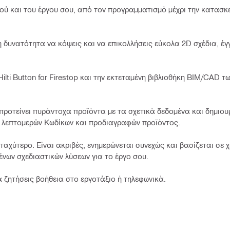
ού και του έργου σου, από τον προγραμματισμό μέχρι την κατασκε
τη δυνατότητα να κόψεις και να επικολλήσεις εύκολα 2D σχέδια, έ
ilti Button for Firestop και την εκτεταμένη βιβλιοθήκη BIM/CAD τ
, προτείνει πυράντοχα προϊόντα με τα σχετικά δεδομένα και δημιου
ς λεπτομερών Κωδίκων και προδιαγραφών προϊόντος.
αχύτερο. Είναι ακριβές, ενημερώνεται συνεχώς και βασίζεται σε 
ένων σχεδιαστικών λύσεων για το έργο σου.
να ζητήσεις βοήθεια στο εργοτάξιο ή τηλεφωνικά.