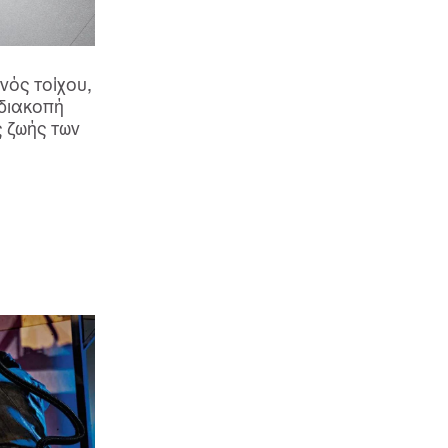
ός τοίχου,
 διακοπή
ς ζωής των