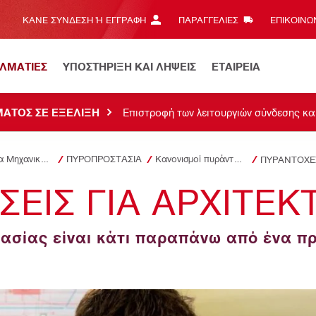
ΚΆΝΕ ΣΎΝΔΕΣΗ Ή ΕΓΓΡΑΦΉ
ΠΑΡΑΓΓΕΛΙΕΣ
ΕΠΙΚΟΙΝΩΝ
ΕΛΜΑΤΙΕΣ
ΥΠΟΣΤΗΡΙΞΗ ΚΑΙ ΛΗΨΕΙΣ
ΕΤΑΙΡΕΙΑ
ΑΤΟΣ ΣΕ ΕΞΕΛΙΞΗ
Επιστροφή των λειτουργιών σύνδεσης κα
Λύσεις για Μηχανικούς
ΠΥΡΟΠΡΟΣΤΑΣΙΑ
Κανονισμοί πυράντοχων συστημάτων, ασφάλειας ζωής και περιορισμού φωτιάς
ΠΥΡΑΝΤΟΧΕΣ
ΕΙΣ ΓΙΑ ΑΡΧΙΤΕΚ
σίας είναι κάτι παραπάνω από ένα πρ