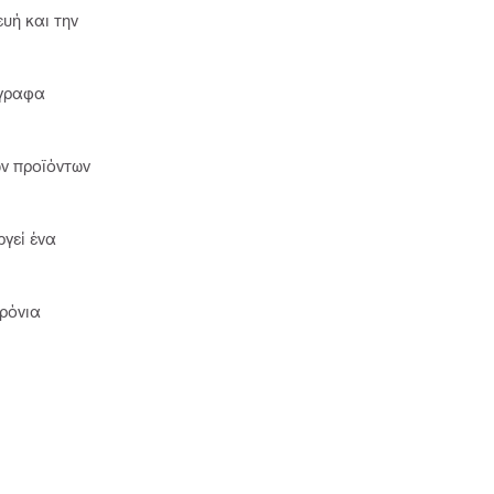
υή και την
γγραφα
ων προϊόντων
ργεί ένα
χρόνια