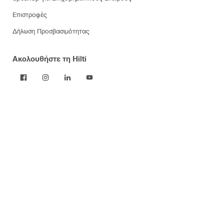
Επιστροφές
Δήλωση Προσβασιμότητας
Ακολουθήστε τη Hilti
ΠΡΟΪΟΝΤΑ
Εργαλεία
Λογισμικό
Διαχείριση σκόνης και νερού
Αναλώσιμα εργαλείων
Εργαλεία μέτρησης και σαρωτές
Στοιχεία στερέωσης
Πυραντοχή & πυροπροστασία
Αρθρωτά συστήματα στήριξης
Συστήματα στερέωσης πρόσοψης
Χημικά κατασκευών
Υγεία και ασφάλεια