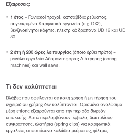
Εξαιρέσεις:
1 έτος
– Γωνιακοί τροχοί, κατσαβίδια ρεύματος,
συγκεκριμένα Καρφωτικά εργαλεία (π.χ. DX2),
βενζινοκίνητοι κόφτες, ηλεκτρικά δράπανα UD 16 και UD
30.
2 έτη ή 200 ώρες λειτουργίας
(όποιο έρθει πρώτο) –
μεγάλα εργαλεία Αδαμαντοφόρας Διάτρησης (coring
machines) και wall saws.
Τι δεν καλύπτεται
Βλάβες που οφείλονται σε κακή χρήση ή μη τήρηση του
εγχειριδίου χρήσης δεν καλύπτονται. Ορισμένα αναλώσιμα
μέρη επίσης εξαιρούνται από την περίοδο δωρεάν
επισκευής. Αυτά περιλαμβάνουν: έμβολα, δακτυλίους
συγκράτησης, ελατήρια (spring clips) για καρφωτικά
εργαλεία, αποσπώμενα καλώδια ρεύματος, φίλτρα,