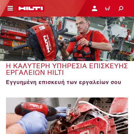
ΝΑ ΕΛΕΓΞΕΙΣ ΤΟ ΠΑΚΕΤΟ ΠΟΥ ΕΧΕΙΣ ΦΤΙΑΞΕΙ
ΚΆΝΕ ΣΎΝΔΕΣΗ Ή ΕΓΓΡ
ΚΑΛΆΘΙ
Η ΚΑΛΥΤΕΡΗ ΥΠΗΡΕΣΙΑ ΕΠΙΣΚΕΥΗΣ
ΕΡΓΑΛΕΙΩΝ HILTI
Εγγυημένη επισκευή των εργαλείων σου