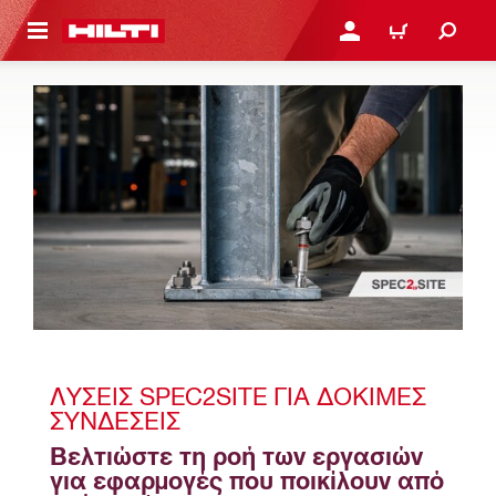
ΝΑ ΕΛΕΓΞΕΙΣ ΤΟ ΠΑΚΕΤΟ ΠΟΥ ΕΧΕΙΣ ΦΤΙΑΞΕΙ
ΚΆΝΕ ΣΎΝΔΕΣΗ Ή ΕΓΓΡ
ΚΑΛΆΘΙ
ΛΎΣΕΙΣ SPEC2SITE ΓΙΑ ΔΟΚΙΜΈΣ 
ΣΥΝΔΈΣΕΙΣ
Βελτιώστε τη ροή των εργασιών 
για εφαρμογές που ποικίλουν από 