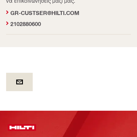
να επικοινωνήσεις μαζί μας.
GR-CUSTSER@HILTI.COM
2102880600