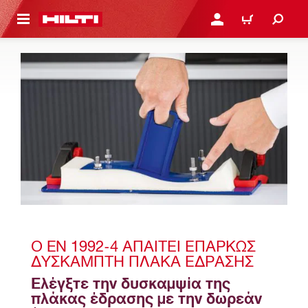
ΝΑ ΕΛΕΓΞΕΙΣ ΤΟ ΠΑΚΕΤΟ ΠΟΥ ΕΧΕΙΣ ΦΤΙΑΞΕΙ
ΚΆΝΕ ΣΎΝΔΕΣΗ Ή ΕΓΓΡ
ΚΑΛΆΘΙ
Ο EN 1992-4 ΑΠΑΙΤΕΊ ΕΠΑΡΚΏΣ 
ΔΎΣΚΑΜΠΤΗ ΠΛΆΚΑ ΈΔΡΑΣΗΣ
Ελέγξτε την δυσκαμψία της 
πλάκας έδρασης με την δωρεάν 