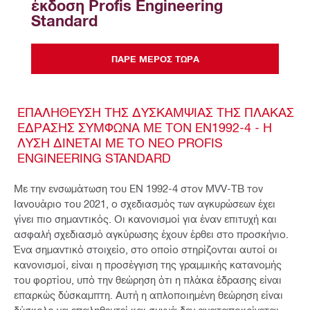
έκδοση Profis Engineering 
Standard
ΠΆΡΕ ΜΈΡΟΣ ΤΏΡΑ
ΕΠΑΛΉΘΕΥΣΗ ΤΗΣ ΔΥΣΚΑΜΨΊΑΣ ΤΗΣ ΠΛΆΚΑΣ
ΈΔΡΑΣΗΣ ΣΎΜΦΩΝΑ ΜΕ ΤΟΝ EN1992-4 - Η
ΛΎΣΗ ΔΊΝΕΤΑΙ ΜΕ ΤΟ ΝΈΟ PROFIS
ENGINEERING STANDARD
Με την ενσωμάτωση του EN 1992-4 στον MVV-TB τον
Ιανουάριο του 2021, ο σχεδιασμός των αγκυρώσεων έχει
γίνει πιο σημαντικός. Οι κανονισμοί για έναν επιτυχή και
ασφαλή σχεδιασμό αγκύρωσης έχουν έρθει στο προσκήνιο.
Ένα σημαντικό στοιχείο, στο οποίο στηρίζονται αυτοί οι
κανονισμοί, είναι η προσέγγιση της γραμμικής κατανομής
του φορτίου, υπό την θεώρηση ότι η πλάκα έδρασης είναι
επαρκώς δύσκαμπτη. Αυτή η απλοποιημένη θεώρηση είναι