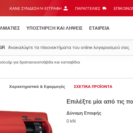
ΚΆΝΕ ΣΎΝΔΕΣΗ Ή ΕΓΓΡΑΦΉ
ΠΑΡΑΓΓΕΛΙΕΣ
ΕΠΙΚΟΙΝΩΝ
ΕΛΜΑΤΙΕΣ
ΥΠΟΣΤΗΡΙΞΗ ΚΑΙ ΛΗΨΕΙΣ
ΕΤΑΙΡΕΙΑ
.GR
Ανακαλύψτε τα πλεονεκτήματα του online λογαριασμού σας.
εσουάρ για δραπανοκατσάβιδα και κατσαβίδια
Χαρακτηριστικά & Εφαρμογές
ΣΧΕΤΙΚΑ ΠΡΟΪΟΝΤΑ
Επιλέξτε μία από τις 
Δύναμη Επαφής
0 kN