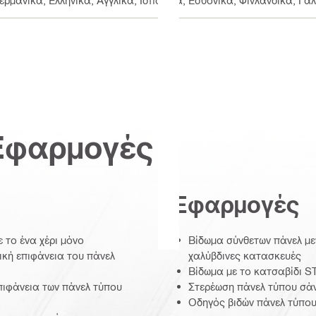
Γερμανικά, Ελληνικά, Αγγλικά, Ισπανικά, Εσθονικά, Φινλανδικά, Γα
Εφαρμογές
Εφαρμογές
 το ένα χέρι μόνο
Βίδωμα σύνθετων πάνελ μεγ
ική επιφάνεια του πάνελ
χαλύβδινες κατασκευές
Βίδωμα με το κατσαβίδι S
πιφάνεια των πάνελ τύπου
Στερέωση πάνελ τύπου σάν
Οδηγός βιδών πάνελ τύπου