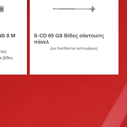
NS 8 M
S-CD 65 GS Βίδες σάντουιτς
πάνελ
Δεν διατίθενται λεπτομέρειες
ική
ε βίδες