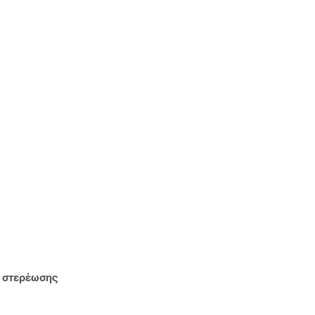
υ στερέωσης