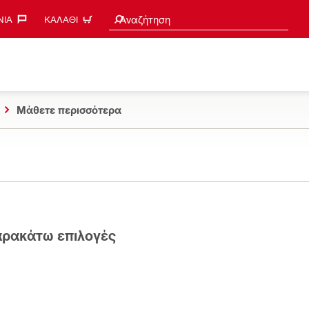
Search suggestions
Αναζήτηση
ΊΑ‎
ΚΑΛΆΘΙ
Μάθετε περισσότερα
παρακάτω επιλογές