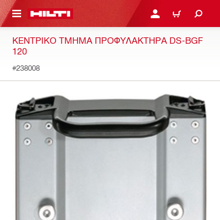
ΝΑ ΕΛΕΓΞΕΙΣ ΤΟ ΠΑΚΕΤΟ ΠΟΥ ΕΧΕΙΣ ΦΤΙΑΞΕΙ
ΚΆΝΕ ΣΎΝΔΕΣΗ Ή ΕΓΓΡ
ΚΑΛΆΘΙ
ΚΕΝΤΡΙΚΌ ΤΜΉΜΑ ΠΡΟΦΥΛΑΚΤΉΡΑ DS-BGF
120
#238008