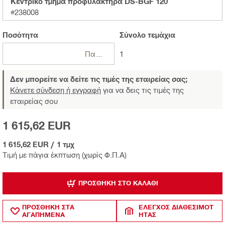
Κεντρικό τμήμα προφυλακτήρα DS-BGF 120
#238008
Ποσότητα
Σύνολο
τεμάχια
Πακέτα
1
Δεν μπορείτε να δείτε τις τιμές της εταιρείας σας;
Κάνετε σύνδεση ή εγγραφή
για να δεις τις τιμές της
εταιρείας σου
1 615,62 EUR
1 615,62 EUR
/
1 τμχ
Τιμή με πάγια έκπτωση (χωρίς Φ.Π.Α)
ΠΡΟΣΘΉΚΗ ΣΤΟ ΚΑΛΆΘΙ
ΠΡΟΣΘΗΚΗ ΣΤΑ
ΈΛΕΓΧΟΣ ΔΙΑΘΕΣΙΜΌΤ
ΑΓΑΠΗΜΕΝΑ
ΗΤΑΣ